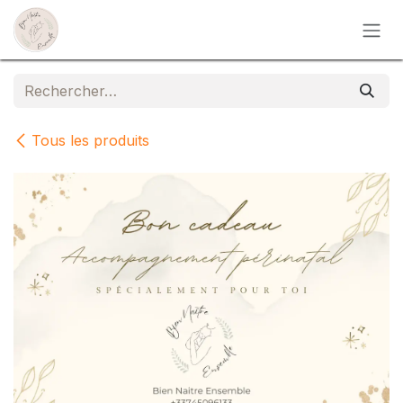
Se rendre au contenu
Tous les produits